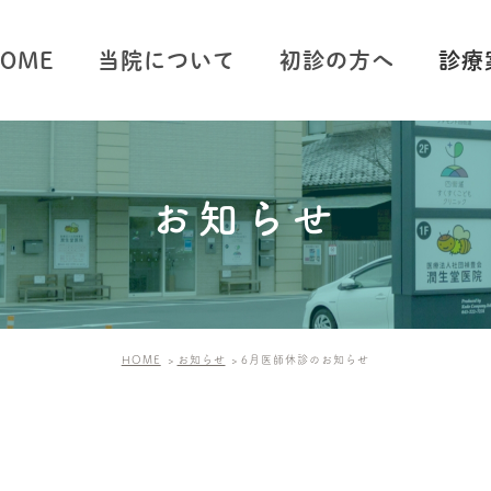
HOME
当院について
初診の方へ
診療
予防接
健康診
お知らせ
訪問診
内視鏡
電気治
HOME
お知らせ
6月医師休診のお知らせ
胃腸科
内科
外科