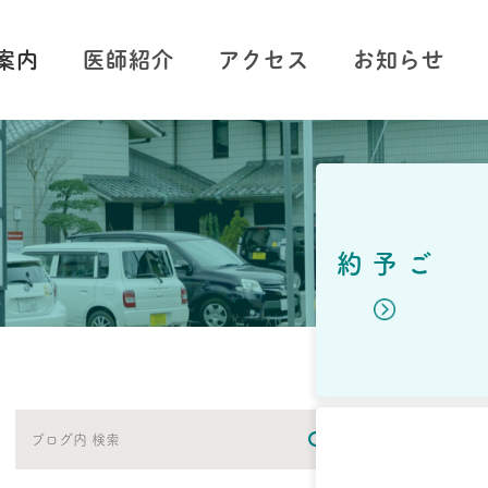
案内
医師紹介
アクセス
お知らせ
種
断
療・往診
ご予約
検査
療